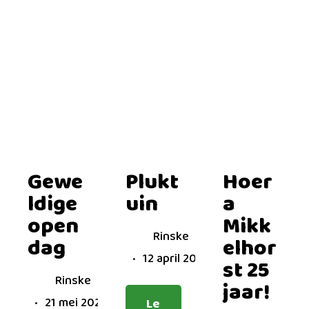
Gewe
Plukt
Hoer
ldige
uin
a
open
Mikk
Rinske
dag
elhor
12 april 2024
st 25
Rinske
jaar!
21 mei 2024
Le