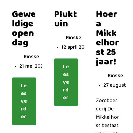
Gewe
Plukt
Hoer
ldige
uin
a
open
Mikk
Rinske
dag
elhor
12 april 2024
st 25
Rinske
jaar!
21 mei 2024
Le
es
Rinske
ve
27 augustus
Le
rd
es
er
Zorgboer
ve
rd
derij De
er
Mikkelhor
st bestaat