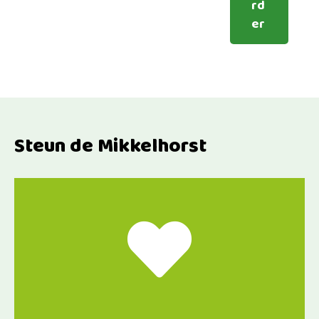
rd
er
Steun de Mikkelhorst