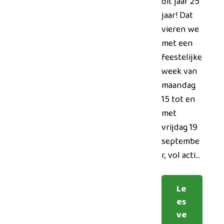
dit jaar 25
jaar! Dat
vieren we
met een
feestelijke
week van
maandag
15 tot en
met
vrijdag 19
septembe
r, vol acti...
Le
es
ve