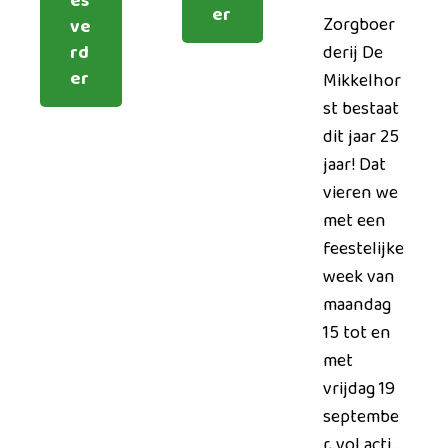
es
er
Zorgboer
ve
rd
derij De
er
Mikkelhor
st bestaat
dit jaar 25
jaar! Dat
vieren we
met een
feestelijke
week van
maandag
15 tot en
met
vrijdag 19
septembe
r, vol acti...