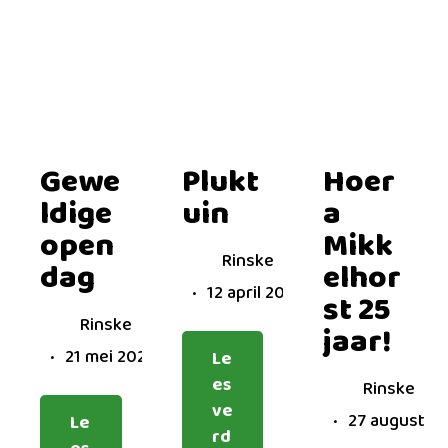
Gewe
Plukt
Hoer
ldige
uin
a
open
Mikk
Rinske
dag
elhor
12 april 2024
st 25
Rinske
jaar!
21 mei 2024
Le
es
Rinske
ve
27 augustus
Le
rd